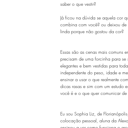
saber o que vestir?
Já ficou na dúvida se aquela cor q
combina com você? ou deixou de
linda porque não gostou da cor? 
Essas são as cenas mais comuns en
precisam de uma forcinha para se s
elegantes e bem vestidas para toda
independente do peso, idade e me
ensinar a usar o que realmente c
dicas rasas e sim com um estudo e
você é e o que quer comunicar de 
Eu sou Sophia Liz, de Florianópolis
colocação pessoal, aluna da Alexa
ensinou a ver como funciona o arco