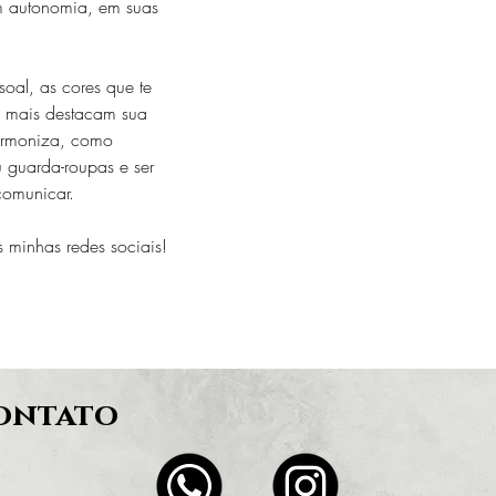
om autonomia, em suas 
soal, as cores que te 
e mais destacam sua 
rmoniza, como 
 guarda-roupas e ser 
comunicar.
s minhas redes sociais!
contato