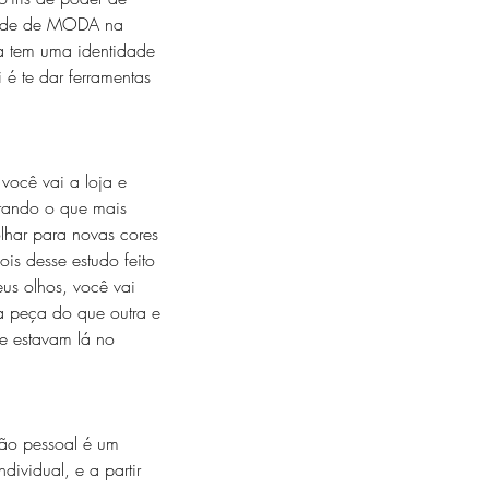
dade de MODA na 
 tem uma identidade 
 é te dar ferramentas 
você vai a loja e 
prando o que mais 
lhar para novas cores 
ois desse estudo feito 
us olhos, você vai 
a peça do que outra e 
e estavam lá no 
ão pessoal é um 
dividual, e a partir 