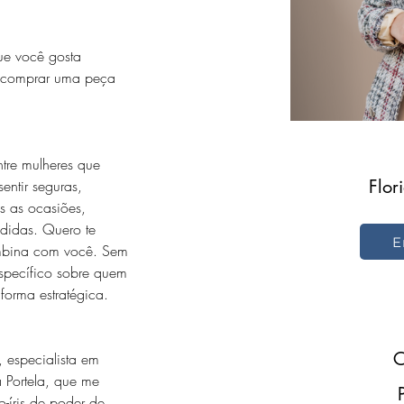
ue você gosta 
 comprar uma peça 
tre mulheres que 
Flor
entir seguras, 
s as ocasiões, 
didas. Quero te 
E
ombina com você. Sem 
specífico sobre quem 
forma estratégica.
C
, especialista em 
 Portela, que me 
-íris de poder de 