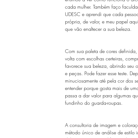
cada mulher. Também faço facul
UDESC e aprendi que cada pessoa
própria, de valor, e meu papel aqui
que vão enaltecer a sua beleza.
Com sua paleta de cores definida, 
volta com escolhas certeiras, com
favorece sua beleza, abrindo seu o
e peças. Pode fazer esse teste. Dep
minuciosamente até pela cor dos se
entender porque gosta mais de um
passa a dar valor para algumas qu
fundinho do guarda-roupas. 
A consultoria de imagem e coloraç
método único de análise de estilo in