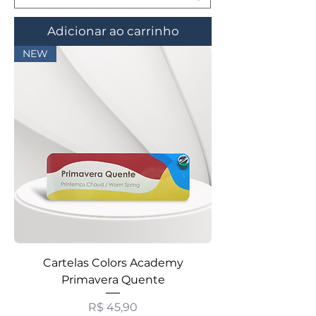
Adicionar ao carrinho
NEW
Cartelas Colors Academy
Primavera Quente
Preço
R$ 45,90