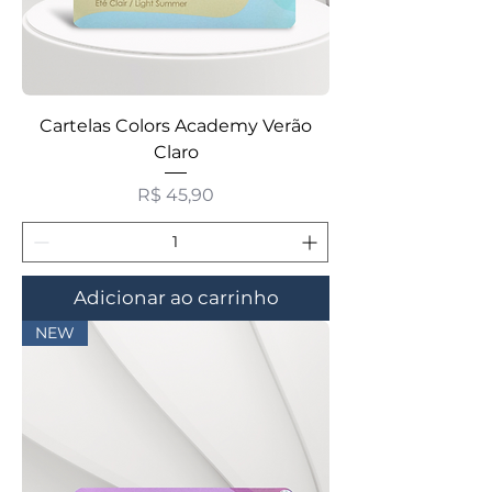
Cartelas Colors Academy Verão
Claro
Preço
R$ 45,90
Adicionar ao carrinho
NEW