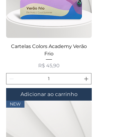
Cartelas Colors Academy Verão
Frio
Preço
R$ 45,90
Adicionar ao carrinho
NEW