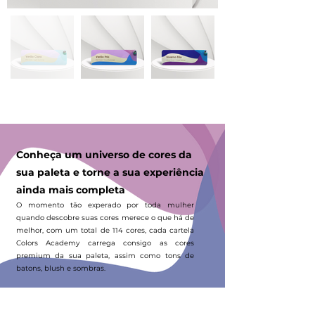
Conheça um universo de cores da
sua paleta e torne a sua experiência
ainda mais completa
O momento tão experado por toda mulher
quando descobre suas cores merece o que há de
melhor, com um total de 114 cores, cada cartela
Colors Academy carrega consigo as cores
premium da sua paleta, assim como tons de
batons, blush e sombras.