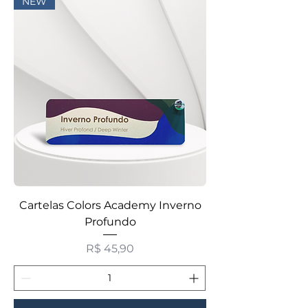
NEW
Cartelas Colors Academy Inverno
Profundo
Preço
R$ 45,90