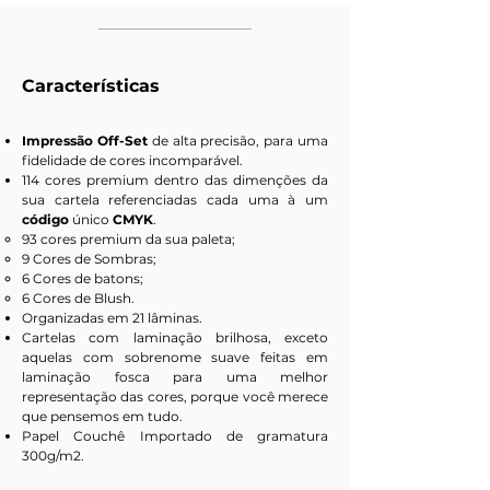
Características
Impressão Off-Set
de alta precisão, para uma
fidelidade de cores incomparável.
114 cores premium dentro das dimenções da
sua cartela referenciadas cada uma à um
código
único
CMYK
.
93 cores premium da sua paleta;
9 Cores de Sombras;
6 Cores de batons;
6 Cores de Blush.
Organizadas em 21 lâminas.
Cartelas com laminação brilhosa, exceto
aquelas com sobrenome suave feitas em
laminação fosca para uma melhor
representação das cores, porque você merece
que pensemos em tudo.
Papel Couchê Importado de gramatura
300g/m2.