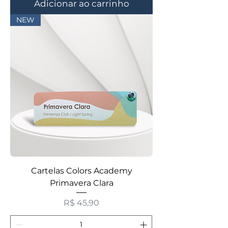
Adicionar ao carrinho
NEW
Cartelas Colors Academy
Primavera Clara
Preço
R$ 45,90