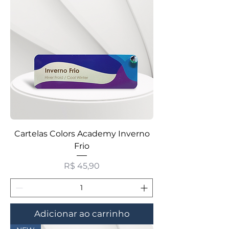
Cartelas Colors Academy Inverno
Frio
Preço
R$ 45,90
Adicionar ao carrinho