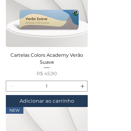
Cartelas Colors Academy Verão
Suave
Preço
R$ 45,90
Adicionar ao carrinho
NEW