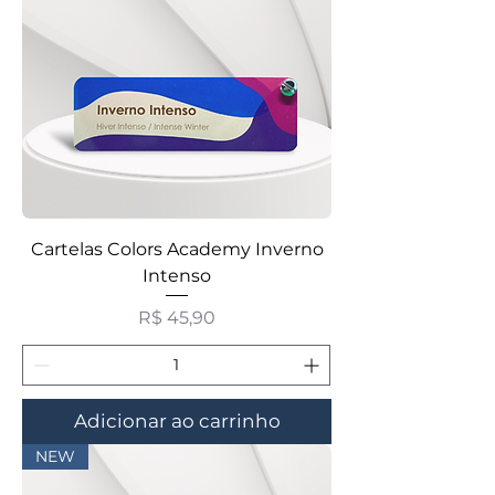
Cartelas Colors Academy Inverno
Intenso
Preço
R$ 45,90
Adicionar ao carrinho
NEW