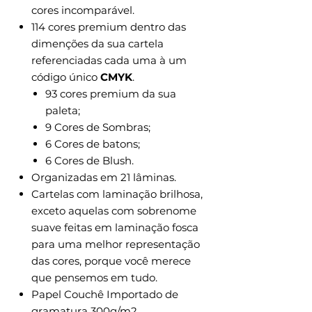
cores incomparável.
114 cores premium dentro das
dimenções da sua cartela
referenciadas cada uma à um
código único
CMYK
.
93 cores premium da sua
paleta;
9 Cores de Sombras;
6 Cores de batons;
6 Cores de Blush.
Organizadas em 21 lâminas.
Cartelas com laminação brilhosa,
exceto aquelas com sobrenome
suave feitas em laminação fosca
para uma melhor representação
das cores, porque você merece
que pensemos em tudo.
Papel Couchê Importado de
gramatura 300g/m2.