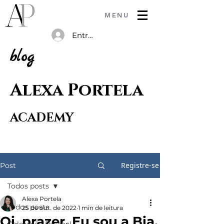
MENU
Entrar
blog
Alexa Portela
ACADEMY
Registre-se
Post
Todos posts
Alexa Portela
Todos posts
25 de out. de 2022
1 min de leitura
Oi, prazer. Eu sou a Bia.