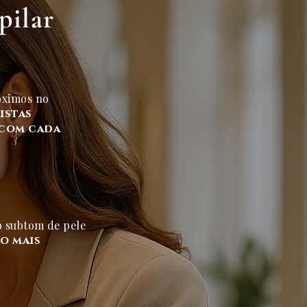
pilar
óximos no
pistas
 com cada
o subtom de pele
to mais