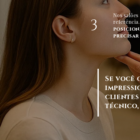
Nos salões 
3
referência
posicion
precisar
Se você 
impressi
clientes
técnico, 