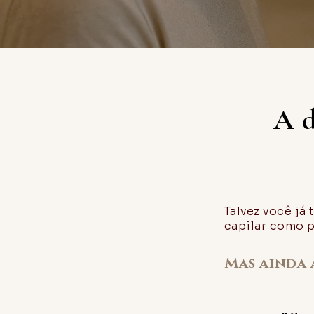
A d
Talvez você já 
capilar como 
Mas ainda 