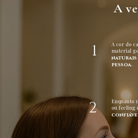
A ve
A cor do c
1
material g
naturais
pessoa.
Enquanto m
2
ou feeling 
confiáve