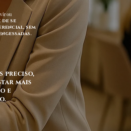
 virou
 de se
erencial, sem
engessadas.
 preciso,
star mais
o e
o.