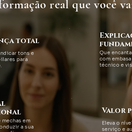
formação real que você vai
Explic
nça total
fundam
Que encanta 
indicar tons e
com embasa
ilares para
técnico e vis
.
al
Valor 
ional
e mechas em
Eleva o níve
onduzir a sua
serviço e a