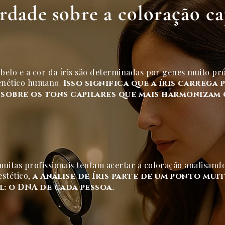
rdade sobre a coloração ca
abelo e a cor da íris são determinadas por genes muito pr
enético humano
.
Isso significa que a íris carrega 
 sobre os tons capilares que mais harmonizam
uitas profissionais tentam acertar a coloração analisand
estético,
a Análise de Íris parte de um ponto mui
l: o DNA de cada pessoa.