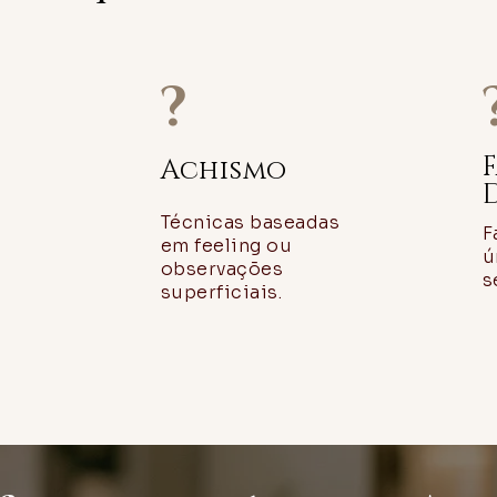
?
Achismo
Técnicas baseadas
F
em feeling ou
ú
observações
s
o
superficiais.