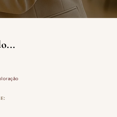
o...
coloração
e: