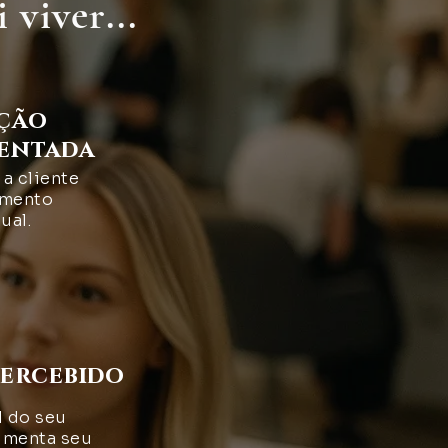
 viver...
ação
entada
a cliente
mento
ual.
percebido
l do seu
umenta seu