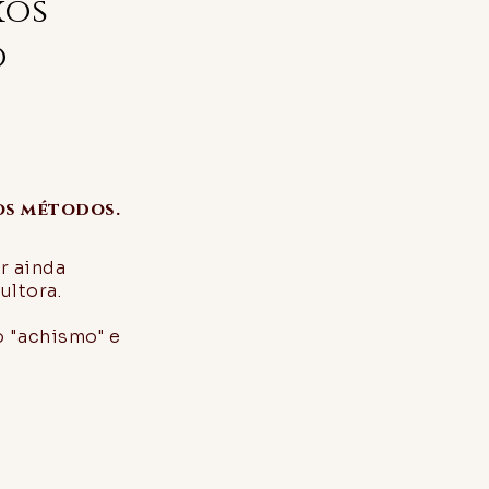
xos
o
os métodos.
r ainda
ultora.
o "achismo" e