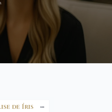
.
se de Íris