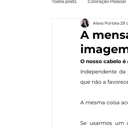
Todos posts
Coloração Pessoal
Alexa Portela
29 
A mens
imagem
O nosso cabelo é
Independente da 
que não a favorece
A mesma coisa aco
Se usarmos um co