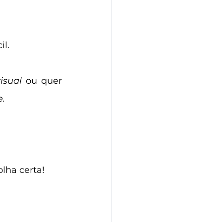
l. 
isual 
ou quer 
. 
olha certa!