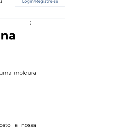
Login/Registre-se
 na
 uma moldura 
sto, a nossa 